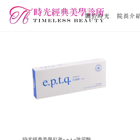
關於時光
院長介
時光經典美學引進e.p.t.q玻尿酸