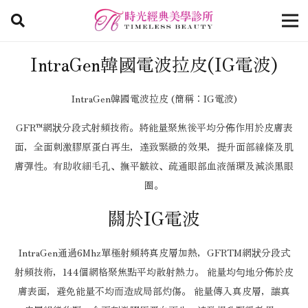
IntraGen韓國電波拉皮(IG電波)
IntraGen韓國電波拉皮 (簡稱：IG電波)
GFR™網狀分段式射頻技術。將能量聚焦後平均分佈作用於皮膚表
面，全面刺激膠原蛋白再生，達致緊緻的效果，提升面部線條及肌
膚彈性。有助收細毛孔、撫平皺紋、疏通眼部血液循環及減淡黑眼
圈。
關於IG電波
IntraGen通過6Mhz單極射頻將真皮層加熱，GFRTM網狀分段式
射頻技術，144個網格聚焦點平均散射熱力。 能量均勻地分佈於皮
膚表面，避免能量不均而造成局部灼傷。 能量傳入真皮層，讓真