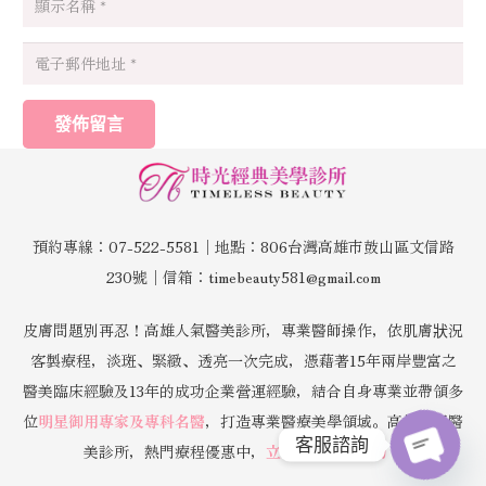
發佈留言
預約專線：07-522-5581│地點：806台灣高雄市鼓山區文信路
230號│信箱：timebeauty581@gmail.com
皮膚問題別再忍！高雄人氣醫美診所，專業醫師操作，依肌膚狀況
客製療程，淡斑、緊緻、透亮一次完成，憑藉著15年兩岸豐富之
醫美臨床經驗及13年的成功企業營運經驗，結合自身專業並帶領多
位
明星御用專家及專科名醫
，打造專業醫療美學領域。高雄人氣醫
客服諮詢
美診所，熱門療程優惠中，
立即預約免費諮詢！