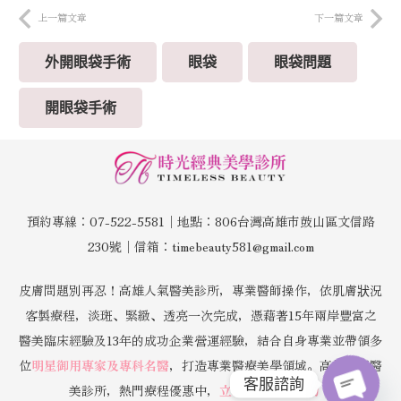
上一篇文章
下一篇文章
外開眼袋手術
眼袋
眼袋問題
開眼袋手術
預約專線：07-522-5581│地點：806台灣高雄市鼓山區文信路
230號│信箱：timebeauty581@gmail.com
皮膚問題別再忍！高雄人氣醫美診所，專業醫師操作，依肌膚狀況
客製療程，淡斑、緊緻、透亮一次完成，憑藉著15年兩岸豐富之
醫美臨床經驗及13年的成功企業營運經驗，結合自身專業並帶領多
位
明星御用專家及專科名醫
，打造專業醫療美學領域。高雄人氣醫
客服諮詢
美診所，熱門療程優惠中，
立即預約免費諮詢！