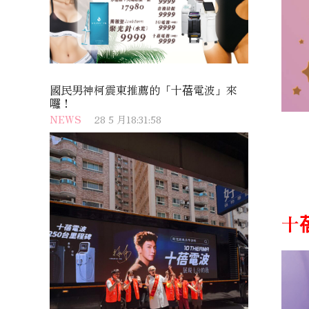
國民男神柯震東推薦的「十蓓電波」來
囉！
NEWS
28 5 月18:31:58
十