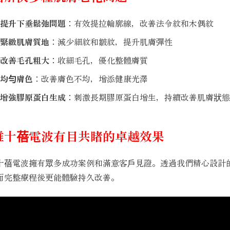
提升下垂鬆弛問題
：有效提拉輪廓線，改善法令紋和木偶紋
緊緻肌膚質地
：減少細紋和皺紋，提升肌膚彈性
改善毛孔粗大
：收細毛孔，優化整體膚質
均勻膚色
：改善膚色不均，增添健康光澤
增強膠原蛋白生成
：刺激長期膠原蛋白增生，持續改善肌膚狀態
雄十蓓電波有目共睹的卓越效果
十蓓電波擁有眾多成功案例和滿意客戶見證。透過我們精心設計
而完整療程後更能體驗持久改善。