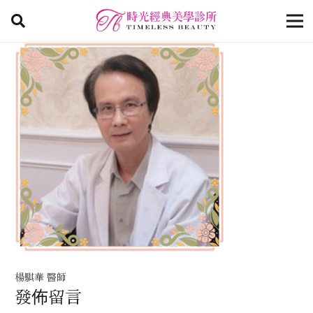
楊騏華 醫師
發佈留言