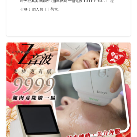
時光經典美學診所 7週年快樂 十蓓電波 10THERMA+ 是
什麼？ 超人氣【十蓓電...
診所最新優惠