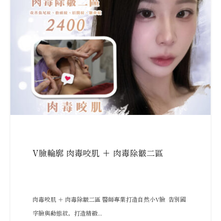
V臉輪廓 肉毒咬肌 + 肉毒除皺二區
肉毒咬肌 ＋ 肉毒除皺二區 醫師專業打造自然小V臉 告別國
字臉與動態紋，打造精緻...