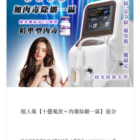
超人氣【十蓓電波＋肉毒除皺一區】組合