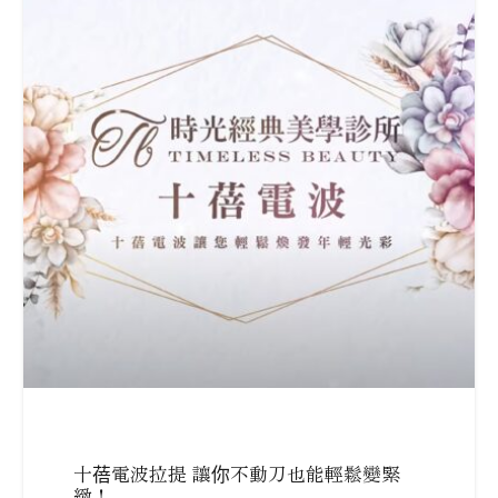
十蓓電波拉提 讓你不動刀也能輕鬆變緊
緻！