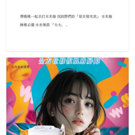
帶媽媽一起去打水光槍 找回妳們的「母女發光肌」 水光槍
辣媽必備 水光保濕 「太太，...
診所最新優惠