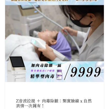
Z音波拉提 + 肉毒除皺：緊實臉線 x 自然
表情一次擁有！