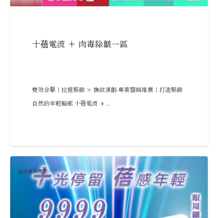
十蓓電波 + 肉毒除皺一區
雙效合擊｜拉提緊緻 × 撫紋凍齡 專業醫師推薦｜打造緊緻
自然的年輕輪廓 十蓓電波 +...
診所最新優惠