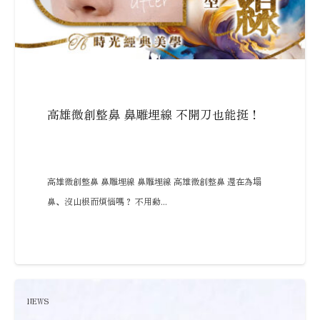
高雄微創整鼻 鼻雕埋線 不開刀也能挺！
高雄微創整鼻 鼻雕埋線 鼻雕埋線 高雄微創整鼻 還在為塌
鼻、沒山根而煩惱嗎？ 不用動...
NEWS