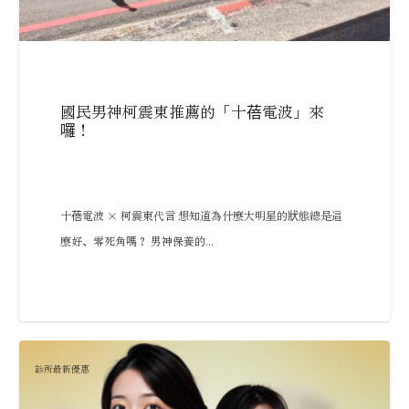
國民男神柯震東推薦的「十蓓電波」來
囉！
十蓓電波 × 柯震東代言 想知道為什麼大明星的狀態總是這
麼好、零死角嗎？ 男神保養的...
診所最新優惠