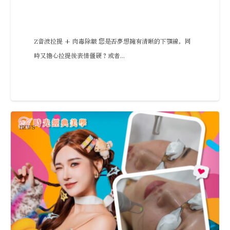
Z音波拉提 + 肉毒除皺 您是否夢想擁有清晰的下顎線，同
時又擔心拉提後表情僵硬？或者...
NEWS