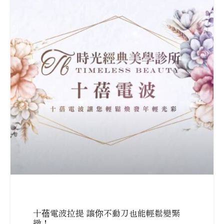
十蓓電波拉提 讓你不動刀也能輕鬆變緊
緻！