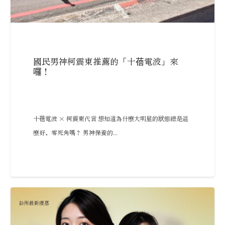
國民男神柯震東推薦的「十蓓電波」來
囉！
十蓓電波 × 柯震東代言 想知道為什麼大明星的狀態總是這
麼好、零死角嗎？ 男神保養的...
診所最新優惠