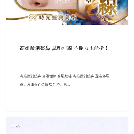
高雄微創整鼻 鼻雕埋線 不開刀也能挺！
高雄微創整鼻 鼻雕埋線 鼻雕埋線 高雄微創整鼻 還在為塌
鼻、沒山根而煩惱嗎？ 不用動...
NEWS