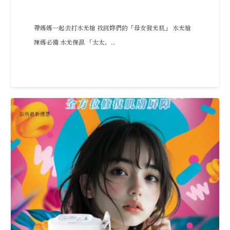
帶媽媽一起去打水光槍 找回妳們的「母女發光肌」 水光槍
辣媽必備 水光保濕 「太太，...
診所最新優惠