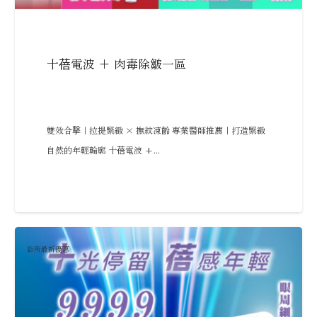
十蓓電波 + 肉毒除皺一區
雙效合擊｜拉提緊緻 × 撫紋凍齡 專業醫師推薦｜打造緊緻
自然的年輕輪廓 十蓓電波 +...
診所最新優惠