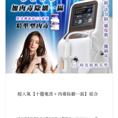
超人氣【十蓓電波＋肉毒除皺一區】組合