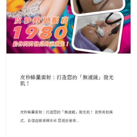
皮秒蜂巢雷射：打造您的「無濾鏡」發光
肌！
皮秒蜂巢雷射：打造您的「無濾鏡」發光肌！ 告別美肌模
式，自信迎接素顏光采 您是否曾羨...