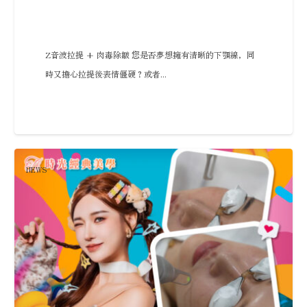
Z音波拉提 + 肉毒除皺 您是否夢想擁有清晰的下顎線，同
時又擔心拉提後表情僵硬？或者...
NEWS