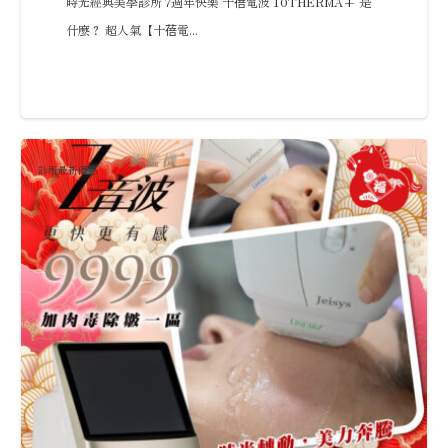
時光經典美學診所 7週年快樂 十蓓電波 10THERMA+ 是
什麼？ 超人氣【十蓓電...
診所最新優惠