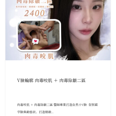
V臉輪廓 肉毒咬肌 + 肉毒除皺二區
肉毒咬肌 ＋ 肉毒除皺二區 醫師專業打造自然小V臉 告別國
字臉與動態紋，打造精緻...