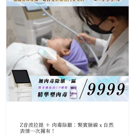
Z音波拉提 + 肉毒除皺：緊實臉線 x 自然
表情一次擁有！