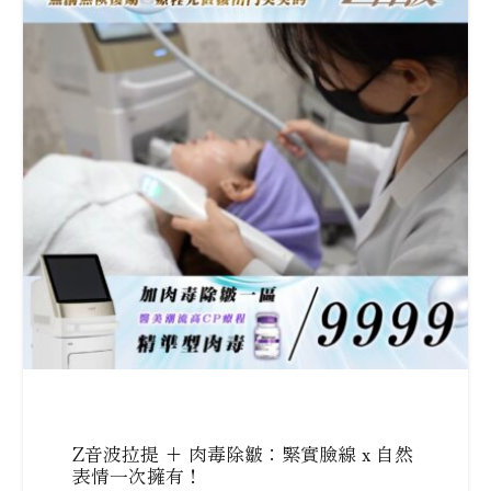
Z音波拉提 + 肉毒除皺：緊實臉線 x 自然
表情一次擁有！