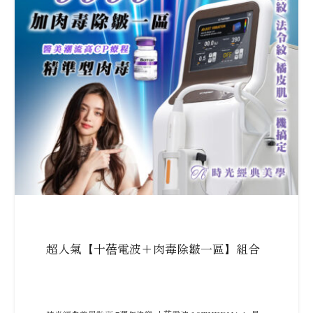
超人氣【十蓓電波＋肉毒除皺一區】組合