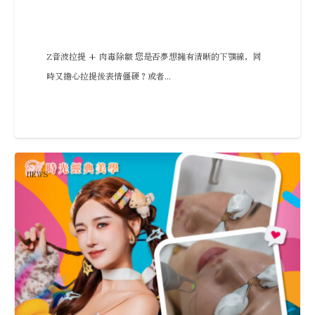
Z音波拉提 + 肉毒除皺 您是否夢想擁有清晰的下顎線，同
時又擔心拉提後表情僵硬？或者...
NEWS