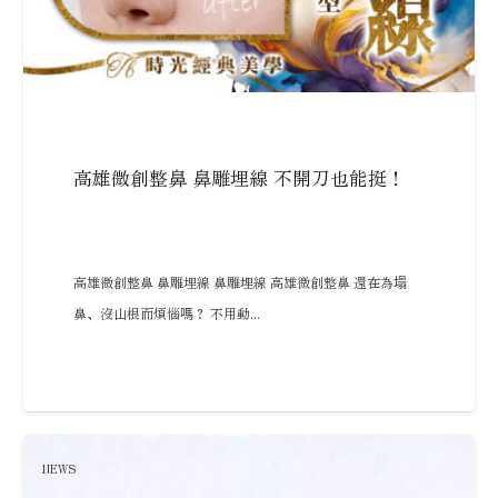
高雄微創整鼻 鼻雕埋線 不開刀也能挺！
高雄微創整鼻 鼻雕埋線 鼻雕埋線 高雄微創整鼻 還在為塌
鼻、沒山根而煩惱嗎？ 不用動...
NEWS