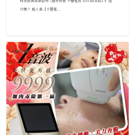
時光經典美學診所 7週年快樂 十蓓電波 10THERMA+ 是
什麼？ 超人氣【十蓓電...
診所最新優惠