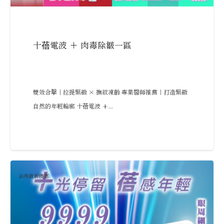
十蓓電波 + 肉毒除皺一區
雙效合擊｜拉提緊緻 × 撫紋凍齡 專業醫師推薦｜打造緊緻
自然的年輕輪廓 十蓓電波 +...
診所最新優惠