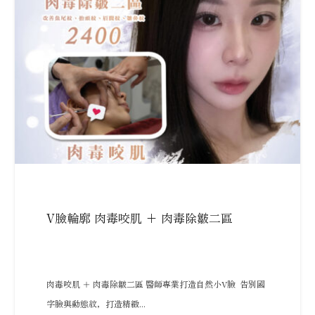
V臉輪廓 肉毒咬肌 + 肉毒除皺二區
肉毒咬肌 ＋ 肉毒除皺二區 醫師專業打造自然小V臉 告別國
字臉與動態紋，打造精緻...