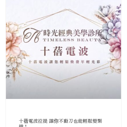
十蓓電波拉提 讓你不動刀也能輕鬆變緊
緻！