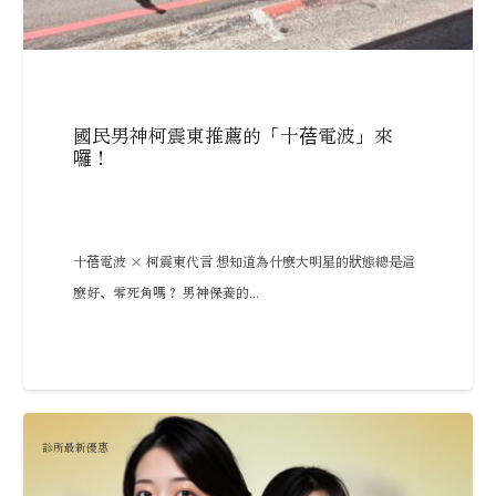
國民男神柯震東推薦的「十蓓電波」來
囉！
十蓓電波 × 柯震東代言 想知道為什麼大明星的狀態總是這
麼好、零死角嗎？ 男神保養的...
診所最新優惠