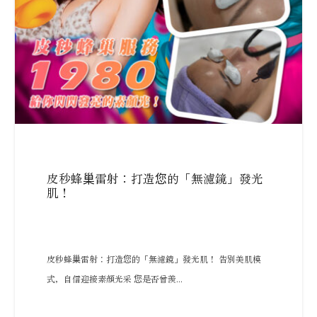
皮秒蜂巢雷射：打造您的「無濾鏡」發光
肌！
皮秒蜂巢雷射：打造您的「無濾鏡」發光肌！ 告別美肌模
式，自信迎接素顏光采 您是否曾羨...