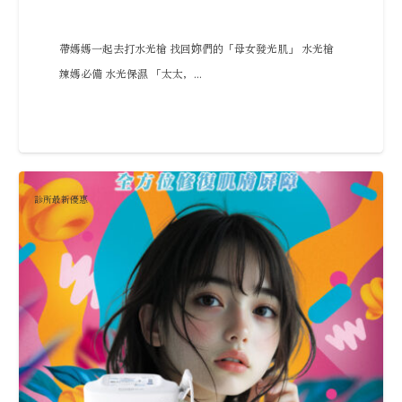
帶媽媽一起去打水光槍 找回妳們的「母女發光肌」 水光槍
辣媽必備 水光保濕 「太太，...
診所最新優惠