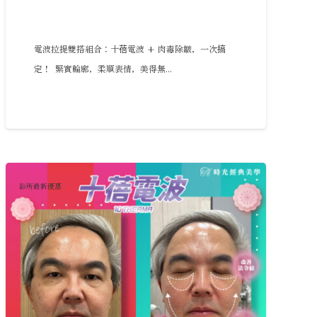
電波拉提雙搭組合：十蓓電波 + 肉毒除皺，一次搞
定！ 緊實輪廓，柔順表情，美得無...
診所最新優惠