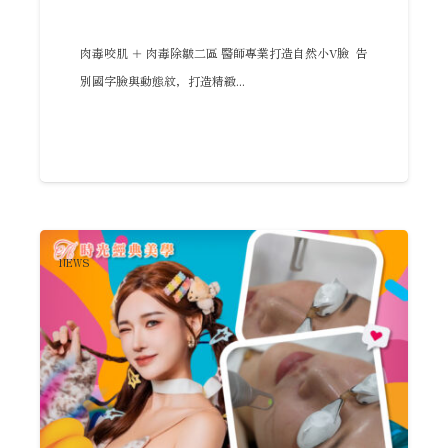
肉毒咬肌 ＋ 肉毒除皺二區 醫師專業打造自然小V臉 告
別國字臉與動態紋，打造精緻...
NEWS