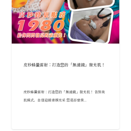
皮秒蜂巢雷射：打造您的「無濾鏡」發光肌！
皮秒蜂巢雷射：打造您的「無濾鏡」發光肌！ 告別美
肌模式，自信迎接素顏光采 您是否曾羨...