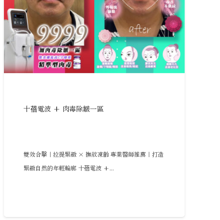
十蓓電波 + 肉毒除皺一區
雙效合擊｜拉提緊緻 × 撫紋凍齡 專業醫師推薦｜打造
緊緻自然的年輕輪廓 十蓓電波 +...