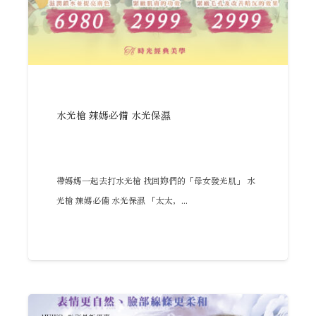
水光槍 辣媽必備 水光保濕
帶媽媽一起去打水光槍 找回妳們的「母女發光肌」 水
光槍 辣媽必備 水光保濕 「太太，...