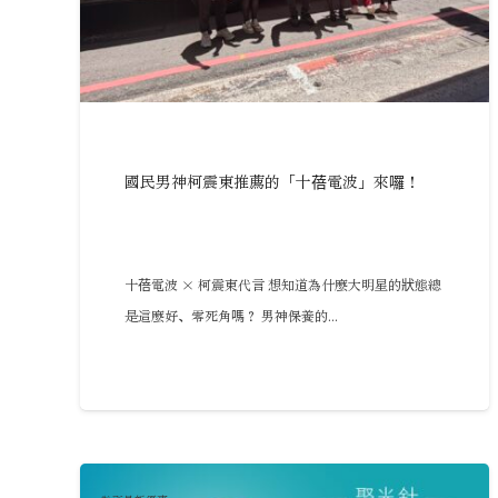
國民男神柯震東推薦的「十蓓電波」來囉！
十蓓電波 × 柯震東代言 想知道為什麼大明星的狀態總
是這麼好、零死角嗎？ 男神保養的...