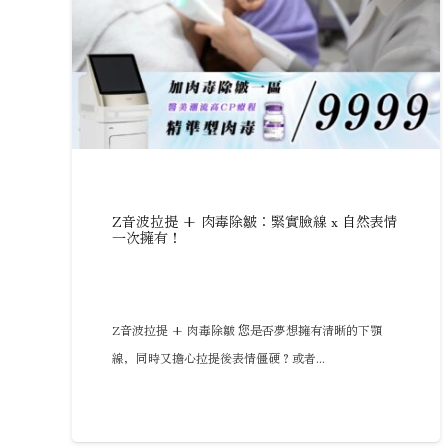
Z音波拉提 + 肉毒除皺：緊實臉線 x 自然表情
一次擁有！
Z音波拉提 + 肉毒除皺 您是否夢想擁有清晰的下顎
線，同時又擔心拉提後表情僵硬？或者...