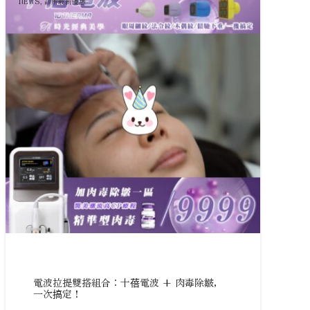
NEWS
,
診所最新優惠
電波拉提雙搭組合：十蓓電波 + 肉毒除皺，
一次搞定！