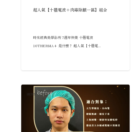
超人氣【十蓓電波＋肉毒除皺一區】組合
時光經典美學診所 7週年快樂 十蓓電波
10THERMA+ 是什麼？ 超人氣【十蓓電...
NEWS