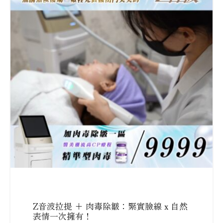
Z音波拉提 + 肉毒除皺：緊實臉線 x 自然
表情一次擁有！