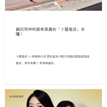
國民男神柯震東推薦的「十蓓電波」來
囉！
十蓓電波 × 柯震東代言 想知道為什麼大明星的狀態總是這
麼好、零死角嗎？ 男神保養的...
診所最新優惠