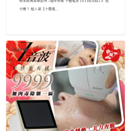
時光經典美學診所 7週年快樂 十蓓電波 10THERMA+ 是
什麼？ 超人氣【十蓓電...
診所最新優惠