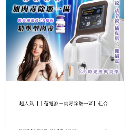
超人氣【十蓓電波＋肉毒除皺一區】組合