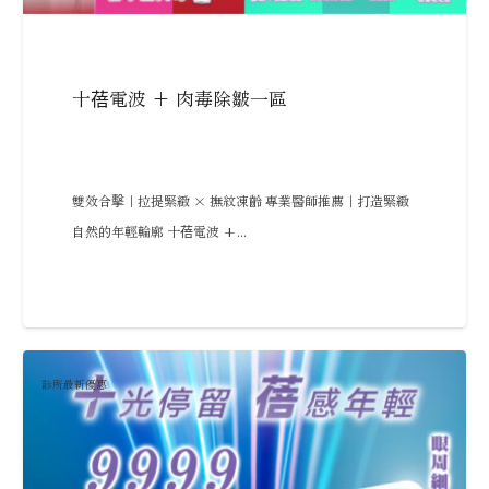
十蓓電波 + 肉毒除皺一區
雙效合擊｜拉提緊緻 × 撫紋凍齡 專業醫師推薦｜打造緊緻
自然的年輕輪廓 十蓓電波 +...
診所最新優惠