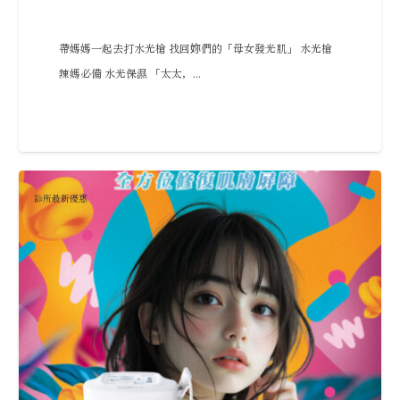
帶媽媽一起去打水光槍 找回妳們的「母女發光肌」 水光槍
辣媽必備 水光保濕 「太太，...
診所最新優惠