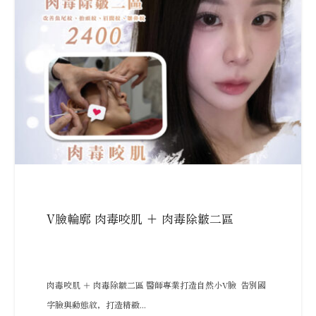
V臉輪廓 肉毒咬肌 + 肉毒除皺二區
肉毒咬肌 ＋ 肉毒除皺二區 醫師專業打造自然小V臉 告別國
字臉與動態紋，打造精緻...