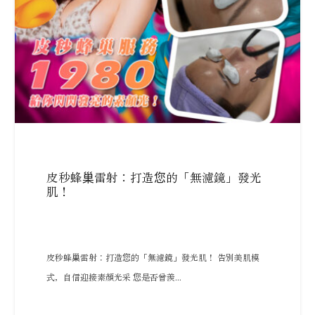
皮秒蜂巢雷射：打造您的「無濾鏡」發光
肌！
皮秒蜂巢雷射：打造您的「無濾鏡」發光肌！ 告別美肌模
式，自信迎接素顏光采 您是否曾羨...