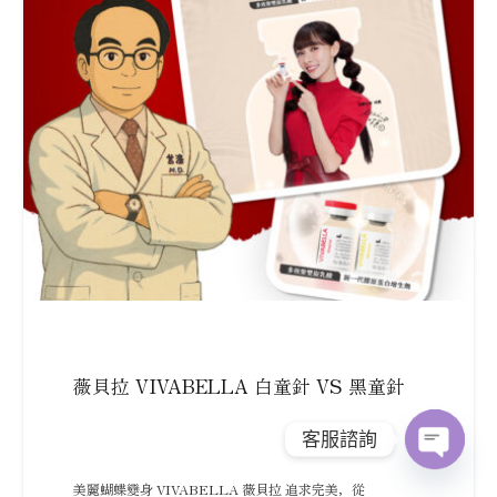
薇貝拉 VIVABELLA 白童針 VS 黑童針
客服諮詢
O
p
e
n
c
h
at
美麗蝴蝶變身 VIVABELLA 薇貝拉 追求完美，從