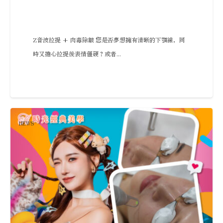
Z音波拉提 + 肉毒除皺 您是否夢想擁有清晰的下顎線，同
時又擔心拉提後表情僵硬？或者...
NEWS