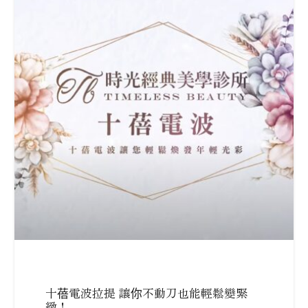
十蓓電波拉提 讓你不動刀也能輕鬆變緊
緻！