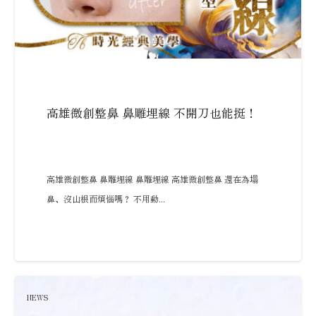
高雄微創整鼻 鼻雕埋線 不開刀也能挺！
高雄微創整鼻 鼻雕埋線 鼻雕埋線 高雄微創整鼻 還在為塌
鼻、沒山根而煩惱嗎？ 不用動...
NEWS