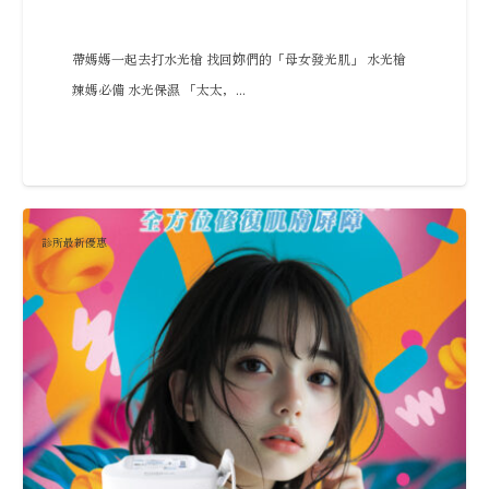
帶媽媽一起去打水光槍 找回妳們的「母女發光肌」 水光槍
辣媽必備 水光保濕 「太太，...
診所最新優惠