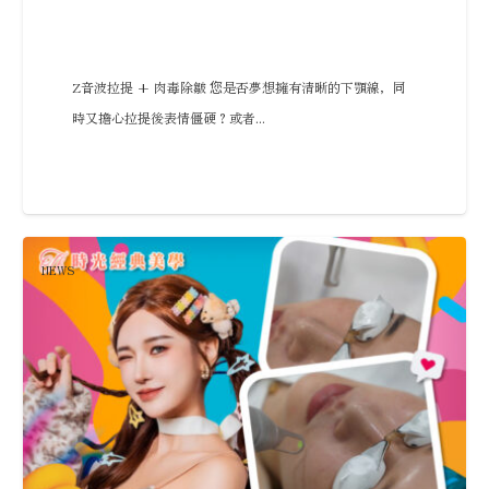
Z音波拉提 + 肉毒除皺 您是否夢想擁有清晰的下顎線，同
時又擔心拉提後表情僵硬？或者...
NEWS