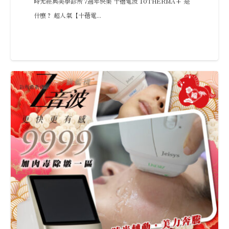
時光經典美學診所 7週年快樂 十蓓電波 10THERMA+ 是
什麼？ 超人氣【十蓓電...
診所最新優惠