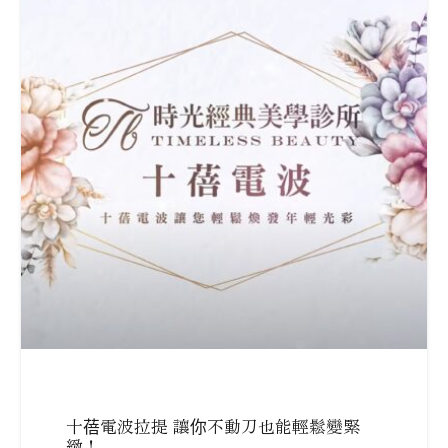
十蓓電波拉提 讓你不動刀也能輕鬆變緊
緻！