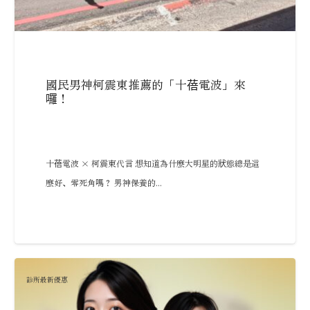
國民男神柯震東推薦的「十蓓電波」來
囉！
十蓓電波 × 柯震東代言 想知道為什麼大明星的狀態總是這
麼好、零死角嗎？ 男神保養的...
診所最新優惠