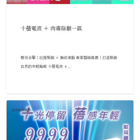
十蓓電波 + 肉毒除皺一區
雙效合擊｜拉提緊緻 × 撫紋凍齡 專業醫師推薦｜打造緊緻
自然的年輕輪廓 十蓓電波 +...
診所最新優惠