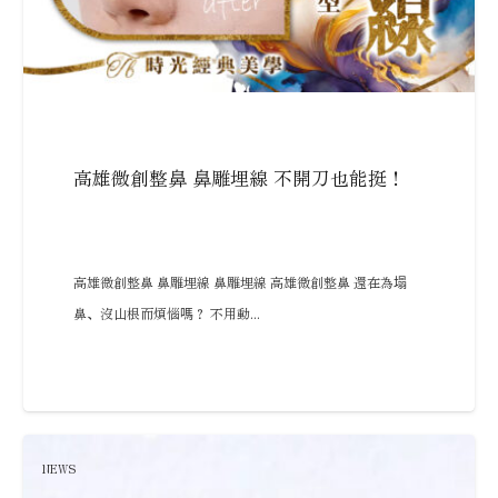
高雄微創整鼻 鼻雕埋線 不開刀也能挺！
高雄微創整鼻 鼻雕埋線 鼻雕埋線 高雄微創整鼻 還在為塌
鼻、沒山根而煩惱嗎？ 不用動...
NEWS