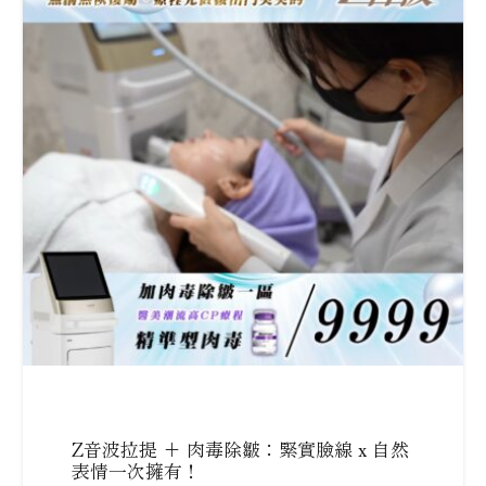
Z音波拉提 + 肉毒除皺：緊實臉線 x 自然
表情一次擁有！