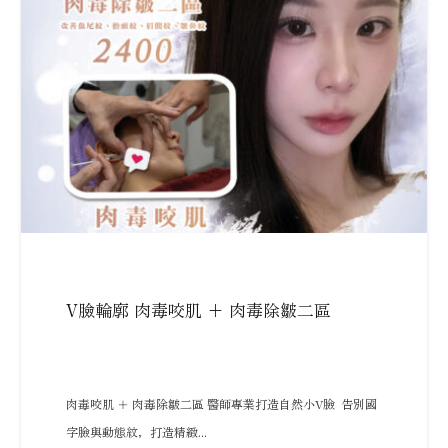
V臉輪廓 肉毒咬肌 + 肉毒除皺二區
肉毒咬肌 ＋ 肉毒除皺二區 醫師專業打造自然小V臉 告別國
字臉與動態紋，打造精緻...