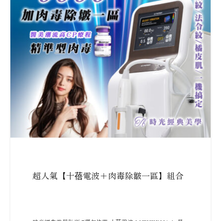
超人氣【十蓓電波＋肉毒除皺一區】組合