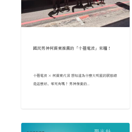
國民男神柯震東推薦的「十蓓電波」來囉！
十蓓電波 × 柯震東代言 想知道為什麼大明星的狀態總
是這麼好、零死角嗎？ 男神保養的...