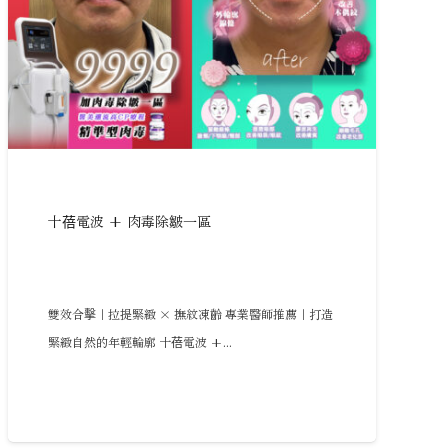
十蓓電波 + 肉毒除皺一區
雙效合擊｜拉提緊緻 × 撫紋凍齡 專業醫師推薦｜打造
緊緻自然的年輕輪廓 十蓓電波 +...