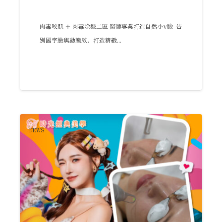
肉毒咬肌 ＋ 肉毒除皺二區 醫師專業打造自然小V臉 告
別國字臉與動態紋，打造精緻...
NEWS