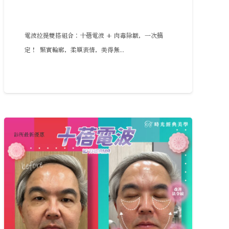
電波拉提雙搭組合：十蓓電波 + 肉毒除皺，一次搞
定！ 緊實輪廓，柔順表情，美得無...
診所最新優惠