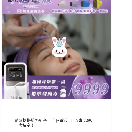
NEWS
,
診所最新優惠
電波拉提雙搭組合：十蓓電波 + 肉毒除皺，
一次搞定！