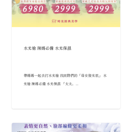
水光槍 辣媽必備 水光保濕
帶媽媽一起去打水光槍 找回妳們的「母女發光肌」 水
光槍 辣媽必備 水光保濕 「太太，...