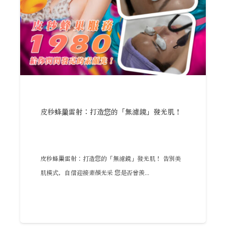
皮秒蜂巢雷射：打造您的「無濾鏡」發光肌！
皮秒蜂巢雷射：打造您的「無濾鏡」發光肌！ 告別美
肌模式，自信迎接素顏光采 您是否曾羨...