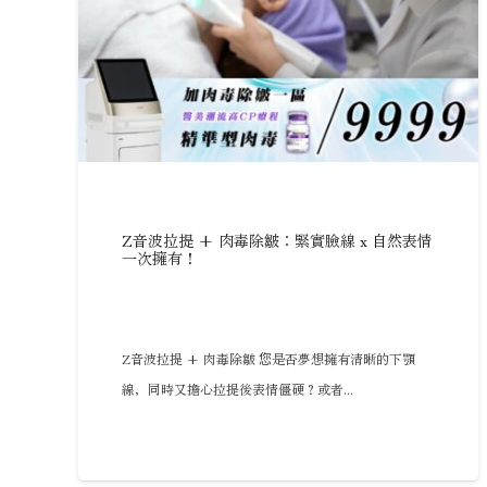
Z音波拉提 + 肉毒除皺：緊實臉線 x 自然表情
一次擁有！
Z音波拉提 + 肉毒除皺 您是否夢想擁有清晰的下顎
線，同時又擔心拉提後表情僵硬？或者...