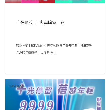
十蓓電波 + 肉毒除皺一區
雙效合擊｜拉提緊緻 × 撫紋凍齡 專業醫師推薦｜打造緊緻
自然的年輕輪廓 十蓓電波 +...
診所最新優惠