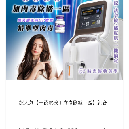
超人氣【十蓓電波＋肉毒除皺一區】組合