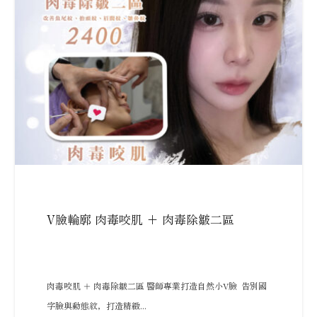
V臉輪廓 肉毒咬肌 + 肉毒除皺二區
肉毒咬肌 ＋ 肉毒除皺二區 醫師專業打造自然小V臉 告別國
字臉與動態紋，打造精緻...