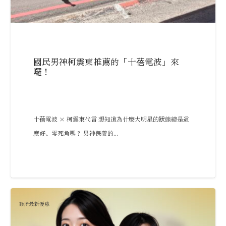
國民男神柯震東推薦的「十蓓電波」來
囉！
十蓓電波 × 柯震東代言 想知道為什麼大明星的狀態總是這
麼好、零死角嗎？ 男神保養的...
診所最新優惠