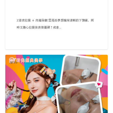
Z音波拉提 + 肉毒除皺 您是否夢想擁有清晰的下顎線，同
時又擔心拉提後表情僵硬？或者...
NEWS