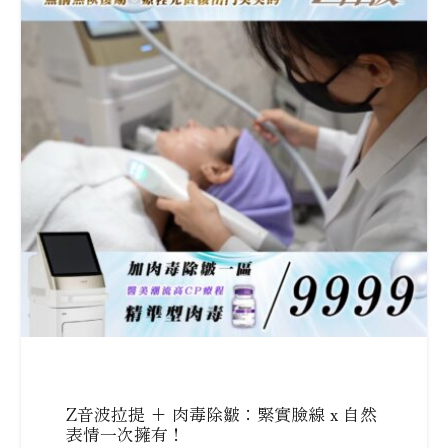
Z音波拉提 + 肉毒除皺：緊實臉線 x 自然
表情一次擁有！