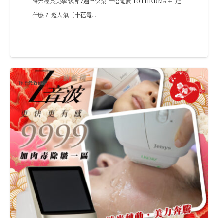
時光經典美學診所 7週年快樂 十蓓電波 10THERMA+ 是
什麼？ 超人氣【十蓓電...
診所最新優惠