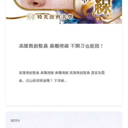
高雄微創整鼻 鼻雕埋線 不開刀也能挺！
高雄微創整鼻 鼻雕埋線 鼻雕埋線 高雄微創整鼻 還在為塌
鼻、沒山根而煩惱嗎？ 不用動...
NEWS