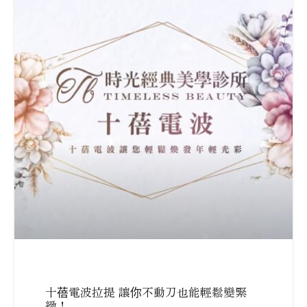
十蓓電波拉提 讓你不動刀也能輕鬆變緊
緻！