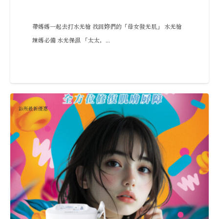
帶媽媽一起去打水光槍 找回妳們的「母女發光肌」 水光槍
辣媽必備 水光保濕 「太太，...
診所最新優惠