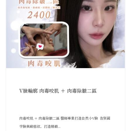
V臉輪廓 肉毒咬肌 + 肉毒除皺二區
肉毒咬肌 ＋ 肉毒除皺二區 醫師專業打造自然小V臉 告別國
字臉與動態紋，打造精緻...