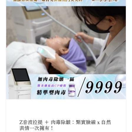
Z音波拉提 + 肉毒除皺：緊實臉線 x 自然
表情一次擁有！