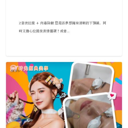
Z音波拉提 + 肉毒除皺 您是否夢想擁有清晰的下顎線，同
時又擔心拉提後表情僵硬？或者...
NEWS