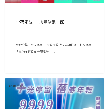
十蓓電波 + 肉毒除皺一區
雙效合擊｜拉提緊緻 × 撫紋凍齡 專業醫師推薦｜打造緊緻
自然的年輕輪廓 十蓓電波 +...
診所最新優惠