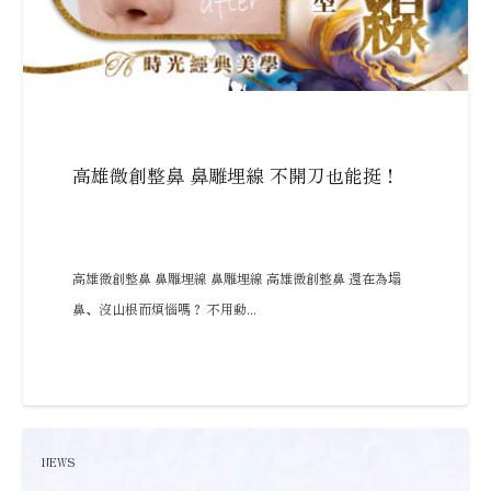
高雄微創整鼻 鼻雕埋線 不開刀也能挺！
高雄微創整鼻 鼻雕埋線 鼻雕埋線 高雄微創整鼻 還在為塌
鼻、沒山根而煩惱嗎？ 不用動...
NEWS