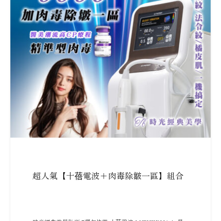
超人氣【十蓓電波＋肉毒除皺一區】組合