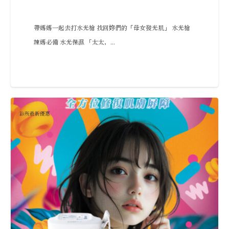
帶媽媽一起去打水光槍 找回妳們的「母女發光肌」 水光槍
辣媽必備 水光保濕 「太太，...
診所最新優惠