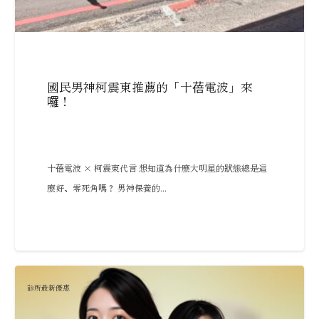
國民男神柯震東推薦的「十蓓電波」來
囉！
十蓓電波 × 柯震東代言 想知道為什麼大明星的狀態總是這
麼好、零死角嗎？ 男神保養的...
診所最新優惠