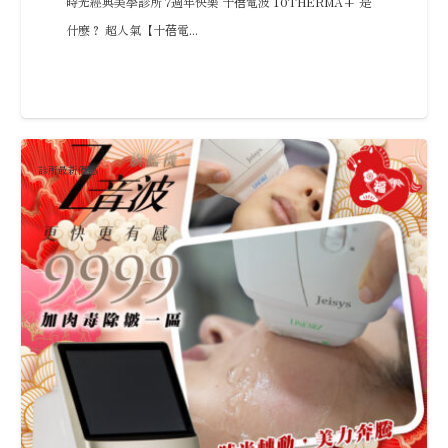
時光經典美學診所 7週年快樂 十蓓電波 10THERMA+ 是
什麼？ 超人氣【十蓓電...
診所最新優惠