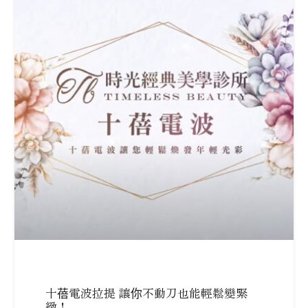
十蓓電波拉提 讓你不動刀也能輕鬆變緊
緻！