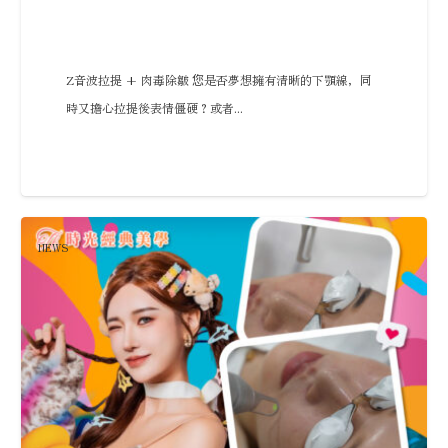
Z音波拉提 + 肉毒除皺 您是否夢想擁有清晰的下顎線，同
時又擔心拉提後表情僵硬？或者...
NEWS