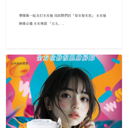
帶媽媽一起去打水光槍 找回妳們的「母女發光肌」 水光槍
辣媽必備 水光保濕 「太太，...
診所最新優惠