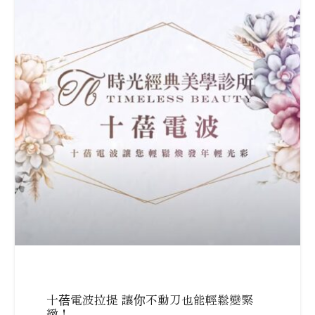
十蓓電波拉提 讓你不動刀也能輕鬆變緊
緻！