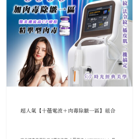
超人氣【十蓓電波＋肉毒除皺一區】組合