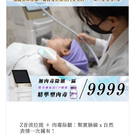
Z音波拉提 + 肉毒除皺：緊實臉線 x 自然
表情一次擁有！