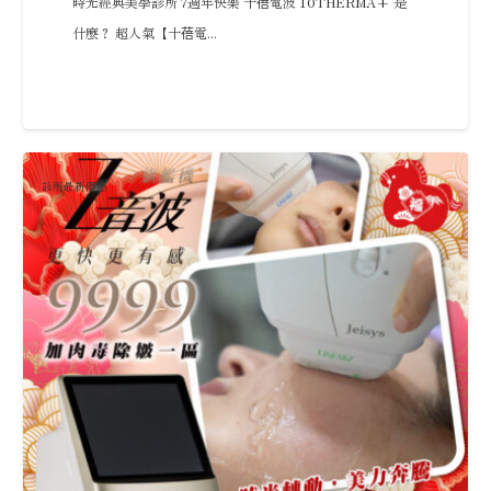
時光經典美學診所 7週年快樂 十蓓電波 10THERMA+ 是
什麼？ 超人氣【十蓓電...
診所最新優惠