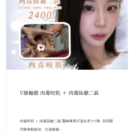
V臉輪廓 肉毒咬肌 + 肉毒除皺二區
肉毒咬肌 ＋ 肉毒除皺二區 醫師專業打造自然小V臉 告別國
字臉與動態紋，打造精緻...