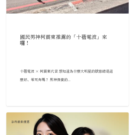
國民男神柯震東推薦的「十蓓電波」來
囉！
十蓓電波 × 柯震東代言 想知道為什麼大明星的狀態總是這
麼好、零死角嗎？ 男神保養的...
診所最新優惠