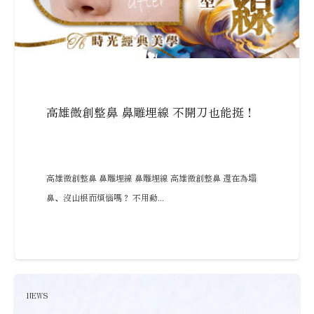
高雄微創整鼻 鼻雕埋線 不開刀也能挺！
高雄微創整鼻 鼻雕埋線 鼻雕埋線 高雄微創整鼻 還在為塌
鼻、沒山根而煩惱嗎？ 不用動...
NEWS