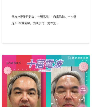
電波拉提雙搭組合：十蓓電波 + 肉毒除皺，一次搞
定！ 緊實輪廓，柔順表情，美得無...
診所最新優惠