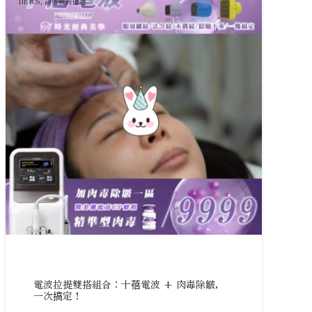
NEWS
,
診所最新優惠
電波拉提雙搭組合：十蓓電波 + 肉毒除皺，
一次搞定！