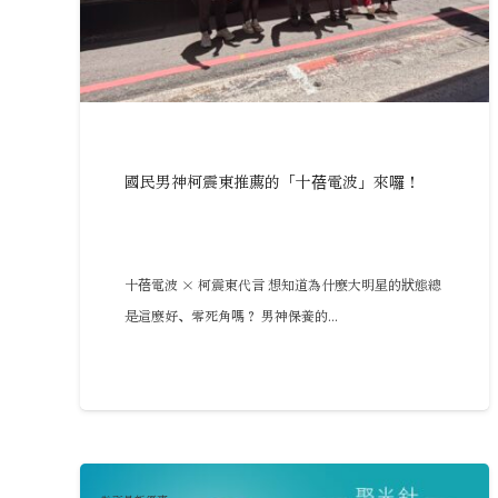
國民男神柯震東推薦的「十蓓電波」來囉！
十蓓電波 × 柯震東代言 想知道為什麼大明星的狀態總
是這麼好、零死角嗎？ 男神保養的...