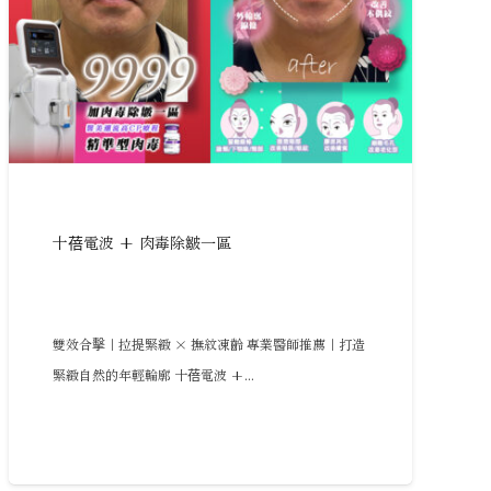
十蓓電波 + 肉毒除皺一區
雙效合擊｜拉提緊緻 × 撫紋凍齡 專業醫師推薦｜打造
緊緻自然的年輕輪廓 十蓓電波 +...