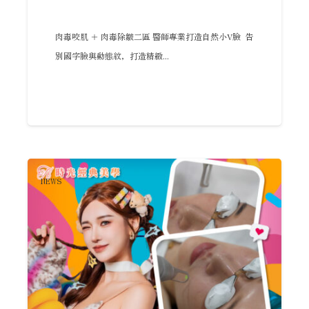
肉毒咬肌 ＋ 肉毒除皺二區 醫師專業打造自然小V臉 告
別國字臉與動態紋，打造精緻...
NEWS