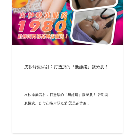
皮秒蜂巢雷射：打造您的「無濾鏡」發光肌！
皮秒蜂巢雷射：打造您的「無濾鏡」發光肌！ 告別美
肌模式，自信迎接素顏光采 您是否曾羨...