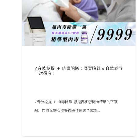
Z音波拉提 + 肉毒除皺：緊實臉線 x 自然表情
一次擁有！
Z音波拉提 + 肉毒除皺 您是否夢想擁有清晰的下顎
線，同時又擔心拉提後表情僵硬？或者...