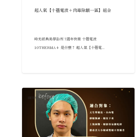
超人氣【十蓓電波＋肉毒除皺一區】組合
時光經典美學診所 7週年快樂 十蓓電波
10THERMA+ 是什麼？ 超人氣【十蓓電...
NEWS