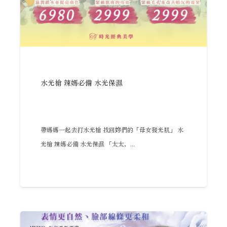
水光槍 辣媽必備 水光保濕
帶媽媽一起去打水光槍 找回妳們的「母女發光肌」 水
光槍 辣媽必備 水光保濕 「太太，...