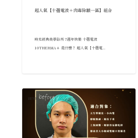
超人氣【十蓓電波＋肉毒除皺一區】組合
時光經典美學診所 7週年快樂 十蓓電波
10THERMA+ 是什麼？ 超人氣【十蓓電...
NEWS