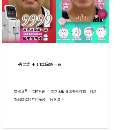
十蓓電波 + 肉毒除皺一區
雙效合擊｜拉提緊緻 × 撫紋凍齡 專業醫師推薦｜打造
緊緻自然的年輕輪廓 十蓓電波 +...