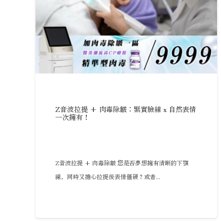
Z音波拉提 + 肉毒除皺：緊實臉線 x 自然表情
一次擁有！
Z音波拉提 + 肉毒除皺 您是否夢想擁有清晰的下顎
線，同時又擔心拉提後表情僵硬？或者...