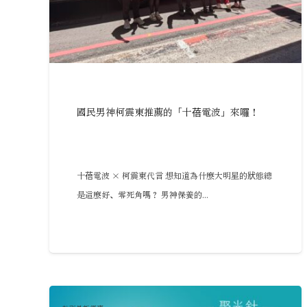
國民男神柯震東推薦的「十蓓電波」來囉！
十蓓電波 × 柯震東代言 想知道為什麼大明星的狀態總
是這麼好、零死角嗎？ 男神保養的...