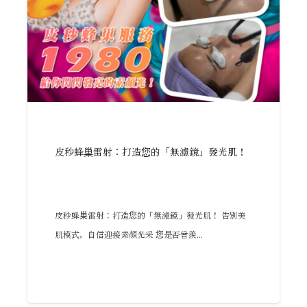
皮秒蜂巢雷射：打造您的「無濾鏡」發光肌！
皮秒蜂巢雷射：打造您的「無濾鏡」發光肌！ 告別美
肌模式，自信迎接素顏光采 您是否曾羨...