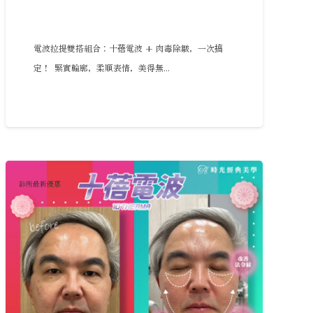
電波拉提雙搭組合：十蓓電波 + 肉毒除皺，一次搞
定！ 緊實輪廓，柔順表情，美得無...
診所最新優惠