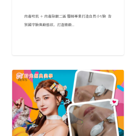
肉毒咬肌 ＋ 肉毒除皺二區 醫師專業打造自然小V臉 告
別國字臉與動態紋，打造精緻...
NEWS