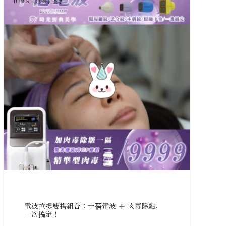
NEWS
,
診所最新優惠
電波拉提雙搭組合：十蓓電波 + 肉毒除皺，
一次搞定！