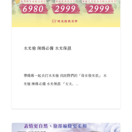
水光槍 辣媽必備 水光保濕
帶媽媽一起去打水光槍 找回妳們的「母女發光肌」 水
光槍 辣媽必備 水光保濕 「太太，...